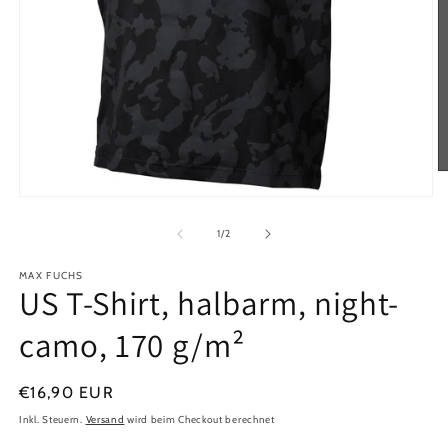
M
2
Medien
in
1
M
in
von
1
/
2
ö
Modal
öffnen
MAX FUCHS
US T-Shirt, halbarm, night-
camo, 170 g/m²
Normaler
€16,90 EUR
Preis
Inkl. Steuern.
Versand
wird beim Checkout berechnet