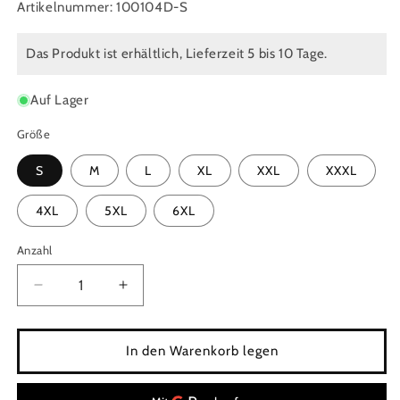
Artikelnummer: 100104D-S
Das Produkt ist erhältlich, Lieferzeit 5 bis 10 Tage.
Auf Lager
Größe
S
M
L
XL
XXL
XXXL
4XL
5XL
6XL
Anzahl
Anzahl
Verringere
Erhöhe
die
die
Menge
Menge
für
für
In den Warenkorb legen
US
US
T-
T-