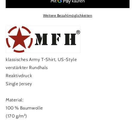
Shirt,
Shirt,
halbarm,
halbarm,
night-
night-
Weitere Bezahlmöglichkeiten
camo,
camo,
170
170
g/m²
g/m²
klassisches Army T-Shirt, US-Style
verstärkter Rundhals
Reaktivdruck
Single Jersey
Material:
100 % Baumwolle
(170 g/m²)