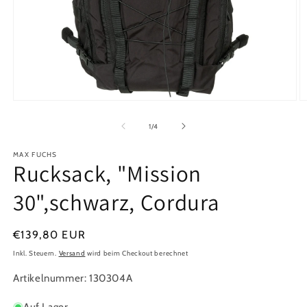
Medien
M
1
2
in
in
von
1
/
4
Modal
M
öffnen
ö
MAX FUCHS
Rucksack, "Mission
30",schwarz, Cordura
Normaler
€139,80 EUR
Preis
Inkl. Steuern.
Versand
wird beim Checkout berechnet
Artikelnummer: 130304A