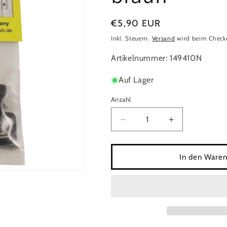
Normaler
€5,90 EUR
Preis
Inkl. Steuern.
Versand
wird beim Check
Artikelnummer: 149410N
Auf Lager
Anzahl
Anzahl
Verringere
Erhöhe
die
die
Menge
Menge
für
für
In den Waren
Kunststoffscharnier,
Kunststoffscha
&quot;Wip&quot;,Insekten
&quot;Wip&quo
braun
braun