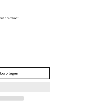
out berechnet
korb legen
rnier,
schutzfenster,
t;,Insektenschutzfenster,