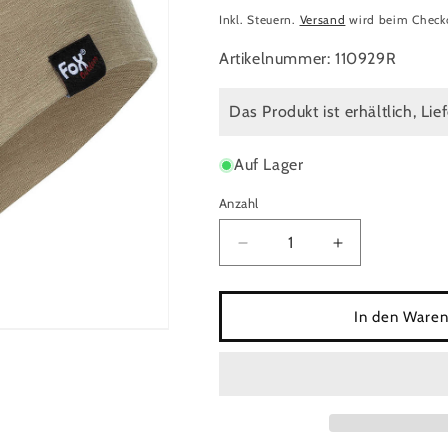
Preis
Inkl. Steuern.
Versand
wird beim Check
Artikelnummer: 110929R
Das Produkt ist erhältlich, Lie
Auf Lager
Anzahl
Anzahl
Verringere
Erhöhe
die
die
Menge
Menge
für
für
In den Waren
Beanie,
Beanie,
&quot;Merino
&quot;Merino
Lite&quot;,coyote
Lite&quot;,co
tan
tan