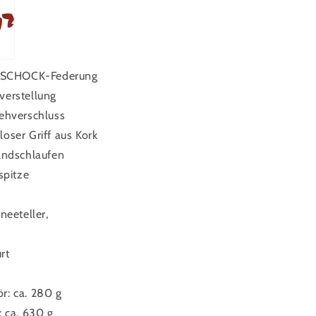
NTISCHOCK-Federung
verstellung
rehverschluss
oser Griff aus Kork
andschlaufen
spitze
neeteller,
rt
r: ca. 280 g
: ca. 630 g